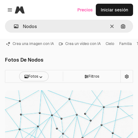
Magnific
Precios
Iniciar sesión
Close menu
Borrar
Buscar
Crea una imagen con IA
Crea un vídeo con IA
Cielo
Familia
Fotos De Nodos
Fotos
Filtros