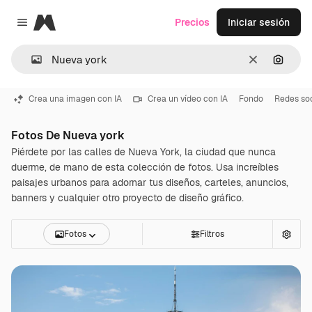
Magnific
Precios
Iniciar sesión
Close menu
Borrar
Buscar
Crea una imagen con IA
Crea un vídeo con IA
Fondo
Redes soc
Fotos De Nueva york
Piérdete por las calles de Nueva York, la ciudad que nunca
duerme, de mano de esta colección de fotos. Usa increíbles
paisajes urbanos para adornar tus diseños, carteles, anuncios,
banners y cualquier otro proyecto de diseño gráfico.
Fotos
Filtros