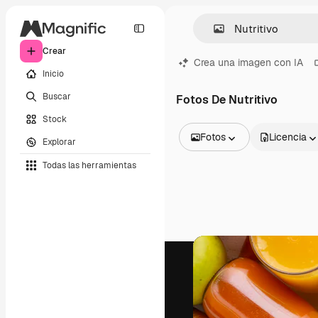
Crear
Crea una imagen con IA
Inicio
Buscar
Fotos De Nutritivo
Stock
Fotos
Licencia
Explorar
Todas las imágenes
Todas las herramientas
Vectores
Ilustraciones
Fotos
PSD
Plantillas
Mockups
Vídeos
Clips de vídeo
Motion graphics
Plantillas de vídeos
Iconos
Modelos 3D
Fuentes