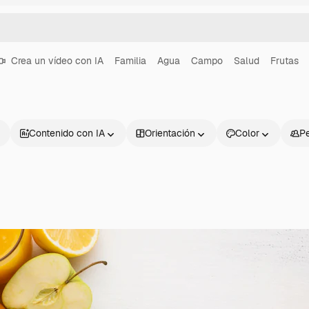
Crea un vídeo con IA
Familia
Agua
Campo
Salud
Frutas
Contenido con IA
Orientación
Color
P
Productos
Información úti