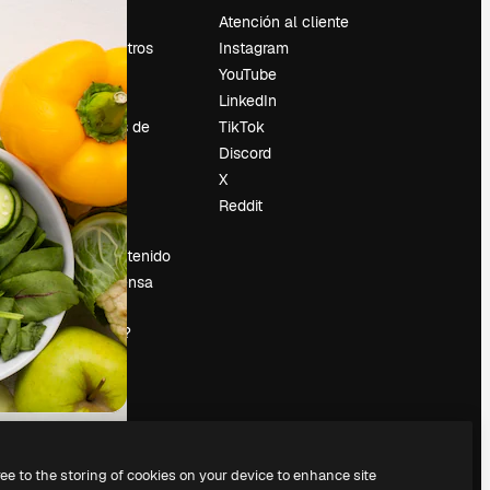
Precios
Atención al cliente
Sobre nosotros
Instagram
Reviews
YouTube
Empleo
LinkedIn
Tendencias de
TikTok
búsqueda
Discord
Blog
X
es
Eventos
Reddit
Slidesgo
Vender contenido
Sala de prensa
¿Buscas
magnific.ai?
ree to the storing of cookies on your device to enhance site