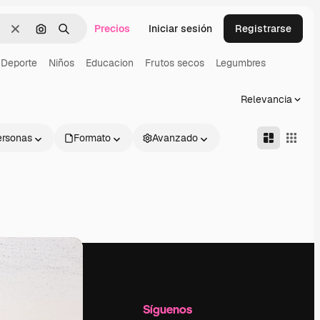
Precios
Iniciar sesión
Registrarse
Borrar
Buscar por imagen
Buscar
Deporte
Niños
Educacion
Frutos secos
Legumbres
Relevancia
ersonas
Formato
Avanzado
l
Empresa
Síguenos