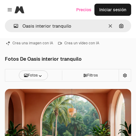
Magnific
Precios
Iniciar sesión
Close menu
Borrar
Buscar
Crea una imagen con IA
Crea un vídeo con IA
Fotos De Oasis interior tranquilo
Fotos
Filtros