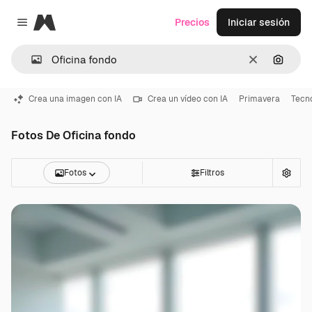
Magnific
Precios
Iniciar sesión
Close menu
Borrar
Buscar
Crea una imagen con IA
Crea un vídeo con IA
Primavera
Tecn
Fotos De Oficina fondo
Fotos
Filtros