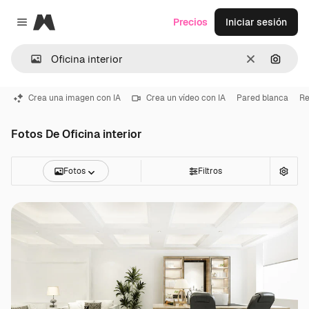
Magnific
Precios
Iniciar sesión
Close menu
Borrar
Buscar
Crea una imagen con IA
Crea un vídeo con IA
Pared blanca
Re
Fotos De Oficina interior
Fotos
Filtros