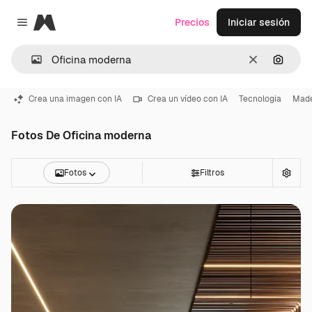
Magnific
Precios
Iniciar sesión
Close menu
Borrar
Buscar
Crea una imagen con IA
Crea un vídeo con IA
Tecnologia
Mad
Fotos De Oficina moderna
Fotos
Filtros