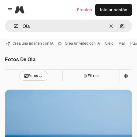
Magnific
Precios
Iniciar sesión
Close menu
Borrar
Buscar
Crea una imagen con IA
Crea un vídeo con IA
Cielo
Mar
Pla
Fotos De Ola
Fotos
Filtros