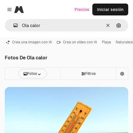
Magnific
Precios
Iniciar sesión
Close menu
Borrar
Buscar
Crea una imagen con IA
Crea un vídeo con IA
Playa
Naturalez
Fotos De Ola calor
Fotos
Filtros