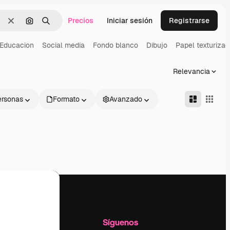
Precios
Iniciar sesión
Registrarse
Borrar
Buscar por imagen
Buscar
Educacion
Social media
Fondo blanco
Dibujo
Papel texturiza
Relevancia
ersonas
Formato
Avanzado
l
Empresa
Síguenos