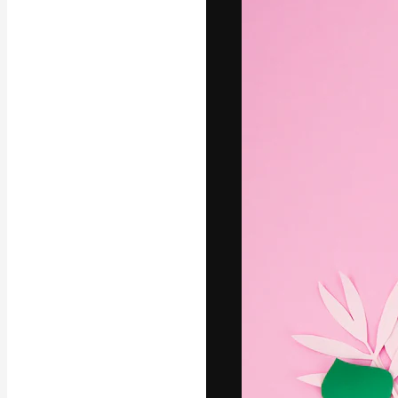
La plataforma cr
trabajo. Más de
entre creativos
estudios.
Español
Copyright © 2010