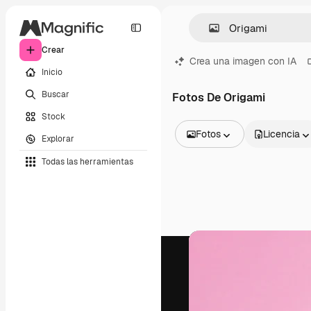
Crear
Crea una imagen con IA
Inicio
Buscar
Fotos De Origami
Stock
Fotos
Licencia
Explorar
Todas las imágenes
Todas las herramientas
Vectores
Ilustraciones
Fotos
PSD
Plantillas
Mockups
Vídeos
Clips de vídeo
Motion graphics
Plantillas de vídeos
Iconos
Modelos 3D
Fuentes