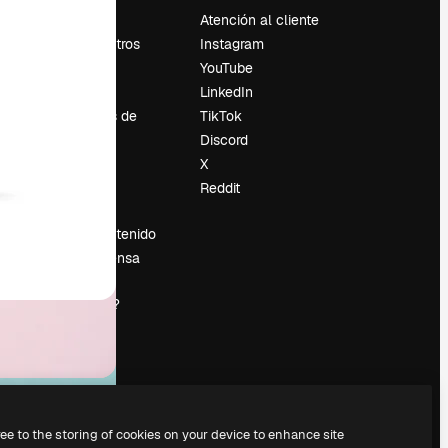
Precios
Atención al cliente
Sobre nosotros
Instagram
Reviews
YouTube
Empleo
LinkedIn
Tendencias de
TikTok
búsqueda
Discord
Blog
X
es
Eventos
Reddit
Slidesgo
Vender contenido
Sala de prensa
¿Buscas
magnific.ai?
ree to the storing of cookies on your device to enhance site