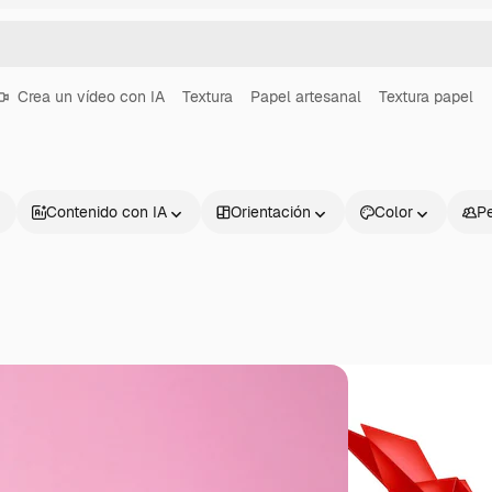
Crea un vídeo con IA
Textura
Papel artesanal
Textura papel
Contenido con IA
Orientación
Color
P
Productos
Información úti