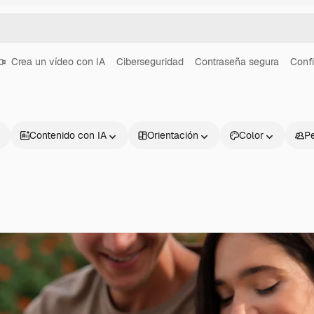
Crea un vídeo con IA
Ciberseguridad
Contraseña segura
Confi
Contenido con IA
Orientación
Color
P
Productos
Información úti