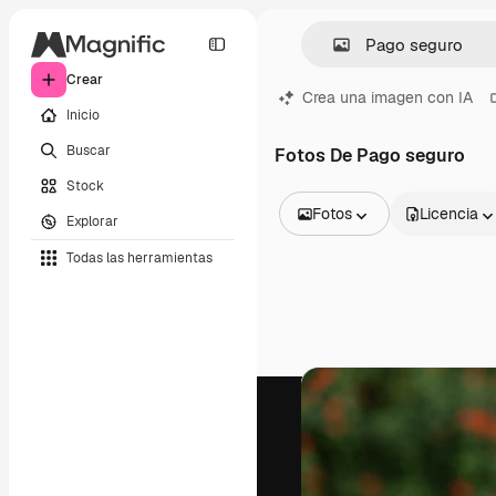
Crear
Crea una imagen con IA
Inicio
Buscar
Fotos De Pago seguro
Stock
Fotos
Licencia
Explorar
Todas las imágenes
Todas las herramientas
Vectores
Ilustraciones
Fotos
PSD
Plantillas
Mockups
Vídeos
Clips de vídeo
Motion graphics
Plantillas de vídeos
Iconos
Modelos 3D
Fuentes