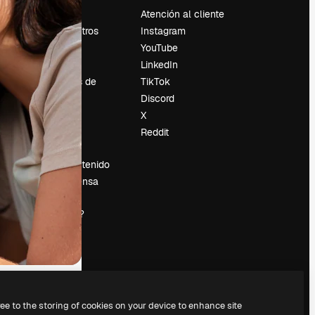
Precios
Atención al cliente
Sobre nosotros
Instagram
Reviews
YouTube
Empleo
LinkedIn
Tendencias de
TikTok
búsqueda
Discord
Blog
X
es
Eventos
Reddit
Slidesgo
Vender contenido
Sala de prensa
¿Buscas
magnific.ai?
ree to the storing of cookies on your device to enhance site