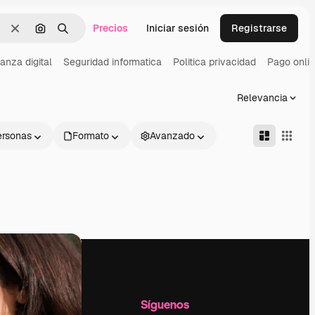
Precios
Iniciar sesión
Registrarse
Borrar
Buscar por imagen
Buscar
anza digital
Seguridad informatica
Politica privacidad
Pago onli
Relevancia
ersonas
Formato
Avanzado
l
Empresa
Síguenos