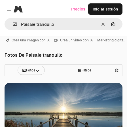
Magnific
Precios
Iniciar sesión
Close menu
Borrar
Buscar
Crea una imagen con IA
Crea un vídeo con IA
Marketing digital
Fotos De Paisaje tranquilo
Fotos
Filtros