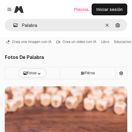
Magnific
Precios
Iniciar sesión
Close menu
Borrar
Buscar
Crea una imagen con IA
Crea un vídeo con IA
Libro
Educacion
Fotos De Palabra
Fotos
Filtros