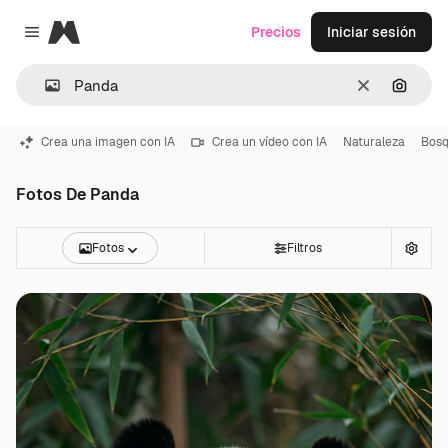
Magnific
Precios
Iniciar sesión
Close menu
Borrar
Buscar
Crea una imagen con IA
Crea un vídeo con IA
Naturaleza
Bos
Fotos De Panda
Fotos
Filtros