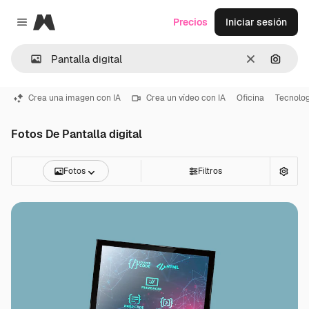
Magnific
Precios
Iniciar sesión
Close menu
Borrar
Buscar
Crea una imagen con IA
Crea un vídeo con IA
Oficina
Tecnolog
Fotos De Pantalla digital
Fotos
Filtros