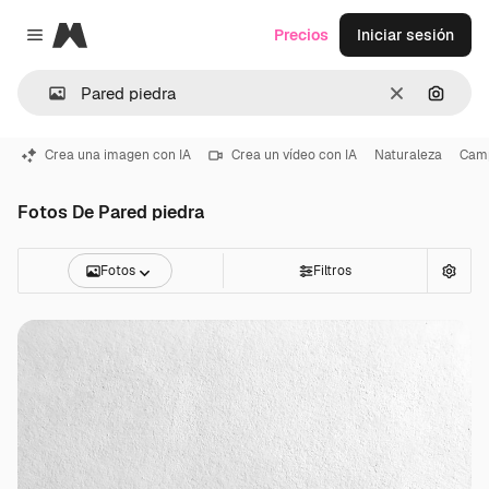
Magnific
Precios
Iniciar sesión
Close menu
Borrar
Buscar
Crea una imagen con IA
Crea un vídeo con IA
Naturaleza
Cam
Fotos De Pared piedra
Fotos
Filtros