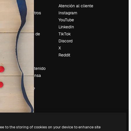
Precios
Atención al cliente
Sobre nosotros
Instagram
Reviews
YouTube
Empleo
LinkedIn
Tendencias de
TikTok
búsqueda
Discord
Blog
X
es
Eventos
Reddit
Slidesgo
Vender contenido
Sala de prensa
¿Buscas
magnific.ai?
ree to the storing of cookies on your device to enhance site