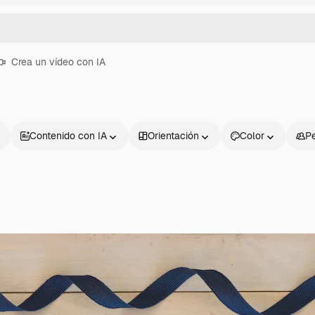
Crea un vídeo con IA
Contenido con IA
Orientación
Color
P
Productos
Información úti