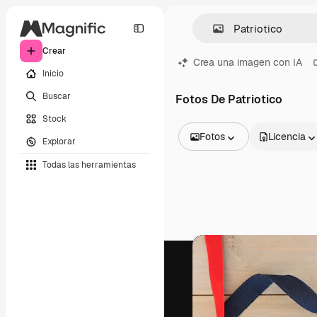
Crear
Crea una imagen con IA
Inicio
Buscar
Fotos De Patriotico
Stock
Fotos
Licencia
Explorar
Todas las imágenes
Todas las herramientas
Vectores
Ilustraciones
Fotos
PSD
Plantillas
Mockups
Vídeos
Clips de vídeo
Motion graphics
Plantillas de vídeos
Iconos
Modelos 3D
Fuentes