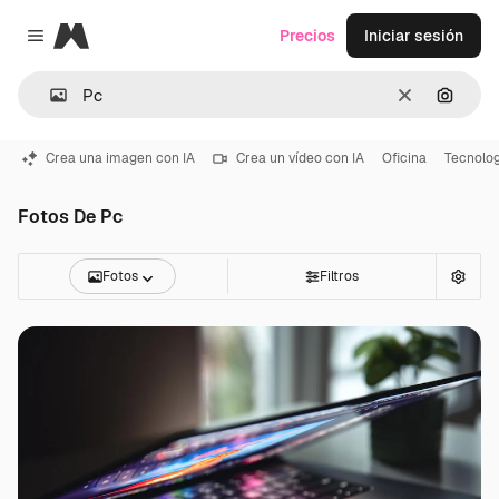
Magnific
Precios
Iniciar sesión
Close menu
Borrar
Buscar
Crea una imagen con IA
Crea un vídeo con IA
Oficina
Tecnolog
Fotos De Pc
Fotos
Filtros