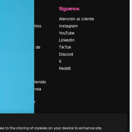
l
Empresa
Síguenos
Precios
Atención al cliente
Sobre nosotros
Instagram
Reviews
YouTube
Empleo
LinkedIn
Tendencias de
TikTok
búsqueda
Discord
Blog
X
es
Eventos
Reddit
Slidesgo
Vender contenido
Sala de prensa
¿Buscas
magnific.ai?
ree to the storing of cookies on your device to enhance site