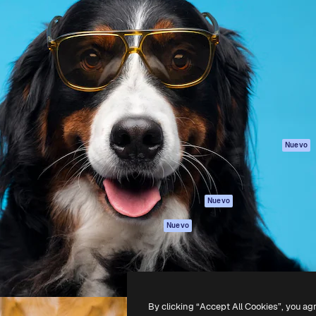
Productos
Información úti
eativa para dirigir tu mejor
Spaces
Academy
 un millón de suscriptores
Asistente de IA
Documentación
, empresas, agencias y
Generador de
Soporte
imágenes
Términos de uso
Generador de
Política de
vídeos
privacidad
Texto a voz
Originales
Nuevo
Contenido de
Política de cooki
stock
Centro de
MCP para
confianza
Nuevo
Claude/ChatGPT
Afiliados
Agentes
Nuevo
Empresas
API
App móvil
Todas las
herramientas
By clicking “Accept All Cookies”, you ag