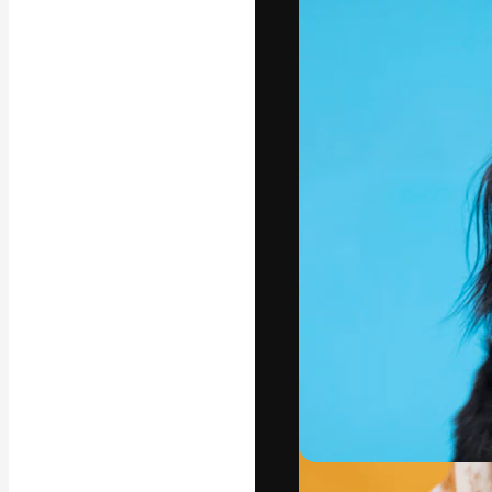
Iconos
Modelos 3D
Fuentes
La plataforma cr
trabajo. Más de
entre creativos
estudios.
Español