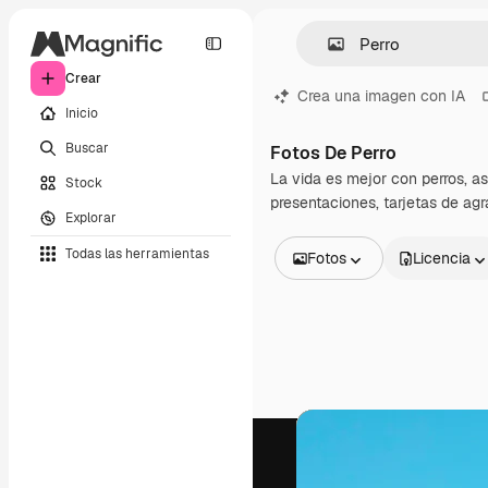
Crear
Crea una imagen con IA
Inicio
Buscar
Fotos De Perro
La vida es mejor con perros, a
Stock
presentaciones, tarjetas de agr
Explorar
Todas las herramientas
Fotos
Licencia
Todas las imágenes
Vectores
Ilustraciones
Fotos
PSD
Plantillas
Mockups
Vídeos
Clips de vídeo
Motion graphics
Plantillas de vídeos