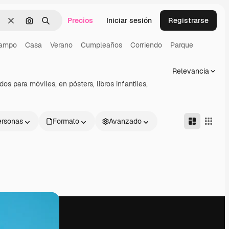
Precios
Iniciar sesión
Registrarse
Borrar
Buscar por imagen
Buscar
ampo
Casa
Verano
Cumpleaños
Corriendo
Parque
Relevancia
 para móviles, en pósters, libros infantiles,
ersonas
Formato
Avanzado