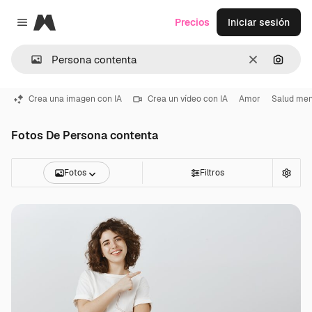
Magnific
Precios
Iniciar sesión
Close menu
Borrar
Buscar
Crea una imagen con IA
Crea un vídeo con IA
Amor
Salud men
Fotos De Persona contenta
Fotos
Filtros