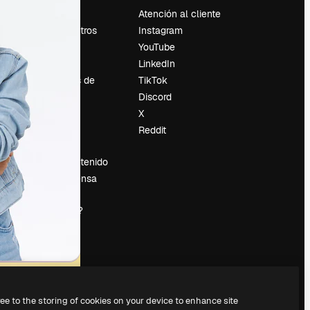
Precios
Atención al cliente
Sobre nosotros
Instagram
Reviews
YouTube
Empleo
LinkedIn
Tendencias de
TikTok
búsqueda
Discord
Blog
X
es
Eventos
Reddit
Slidesgo
Vender contenido
Sala de prensa
¿Buscas
magnific.ai?
ree to the storing of cookies on your device to enhance site