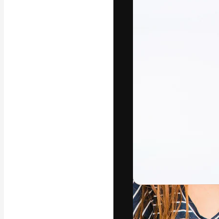
La plataforma cr
trabajo. Más de
entre creativos
estudios.
Español
Copyright © 2010