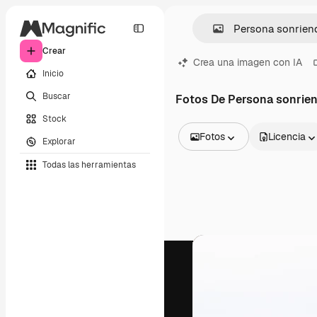
Crear
Crea una imagen con IA
Inicio
Buscar
Fotos De Persona sonrie
Stock
Fotos
Licencia
Explorar
Todas las imágenes
Todas las herramientas
Vectores
Ilustraciones
Fotos
PSD
Plantillas
Mockups
Vídeos
Clips de vídeo
Motion graphics
Plantillas de vídeos
Iconos
Modelos 3D
Fuentes