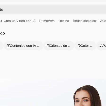
Crea un vídeo con IA
Primavera
Oficina
Redes sociales
Ver
ndo
Contenido con IA
Orientación
Color
P
Productos
Información úti