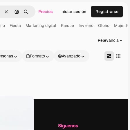
Precios
Iniciar sesión
Registrarse
Borrar
Buscar por imagen
Buscar
ano
Fiesta
Marketing digital
Parque
Invierno
Otoño
Mujer fe
Relevancia
ersonas
Formato
Avanzado
l
Empresa
Síguenos