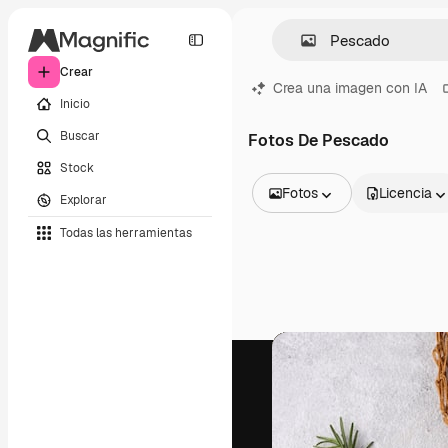
Crear
Crea una imagen con IA
Inicio
Buscar
Fotos De Pescado
Stock
Fotos
Licencia
Explorar
Todas las imágenes
Todas las herramientas
Vectores
Ilustraciones
Fotos
PSD
Plantillas
Mockups
Vídeos
Clips de vídeo
Motion graphics
Plantillas de vídeos
Iconos
Modelos 3D
Fuentes