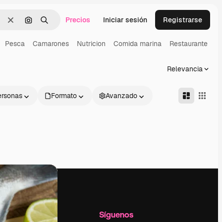
Precios
Iniciar sesión
Registrarse
Borrar
Buscar por imagen
Buscar
Pesca
Camarones
Nutricion
Comida marina
Restaurante
Relevancia
ersonas
Formato
Avanzado
l
Empresa
Síguenos