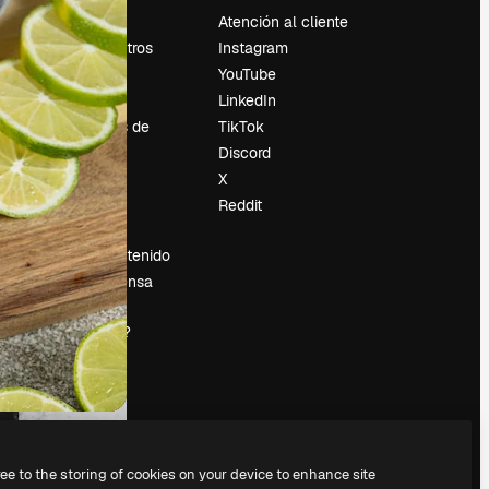
Precios
Atención al cliente
Sobre nosotros
Instagram
Reviews
YouTube
Empleo
LinkedIn
Tendencias de
TikTok
búsqueda
Discord
Blog
X
es
Eventos
Reddit
Slidesgo
Vender contenido
Sala de prensa
¿Buscas
magnific.ai?
ree to the storing of cookies on your device to enhance site