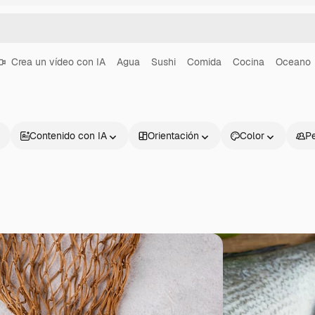
Crea un vídeo con IA
Agua
Sushi
Comida
Cocina
Oceano
Contenido con IA
Orientación
Color
P
Productos
Información úti