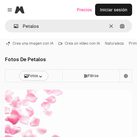
Magnific
Precios
Iniciar sesión
Close menu
Borrar
Buscar
Crea una imagen con IA
Crea un vídeo con IA
Naturaleza
Prim
Fotos De Petalos
Fotos
Filtros