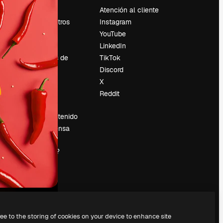
Precios
Atención al cliente
Sobre nosotros
Instagram
Reviews
YouTube
Empleo
LinkedIn
Tendencias de
TikTok
búsqueda
Discord
Blog
X
es
Eventos
Reddit
Slidesgo
Vender contenido
Sala de prensa
¿Buscas
magnific.ai?
ree to the storing of cookies on your device to enhance site