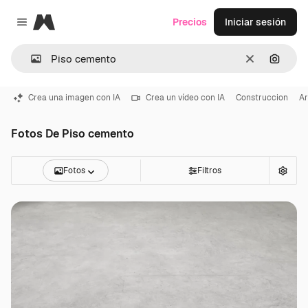
Magnific
Precios
Iniciar sesión
Close menu
Borrar
Buscar
Crea una imagen con IA
Crea un vídeo con IA
Construccion
Ar
Fotos De Piso cemento
Fotos
Filtros