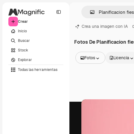
Crear
Crea una imagen con IA
Inicio
Buscar
Fotos De Planificacion fi
Stock
Fotos
Licencia
Explorar
Todas las imágenes
Todas las herramientas
Vectores
Ilustraciones
Fotos
PSD
Plantillas
Mockups
Vídeos
Clips de vídeo
Motion graphics
Plantillas de vídeos
Iconos
Modelos 3D
Fuentes