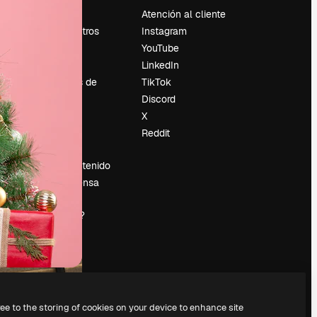
Precios
Atención al cliente
Sobre nosotros
Instagram
Reviews
YouTube
Empleo
LinkedIn
Tendencias de
TikTok
búsqueda
Discord
Blog
X
es
Eventos
Reddit
Slidesgo
Vender contenido
Sala de prensa
¿Buscas
magnific.ai?
ree to the storing of cookies on your device to enhance site