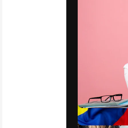
La plataforma cr
trabajo. Más de
entre creativos
estudios.
Español
Copyright © 2010