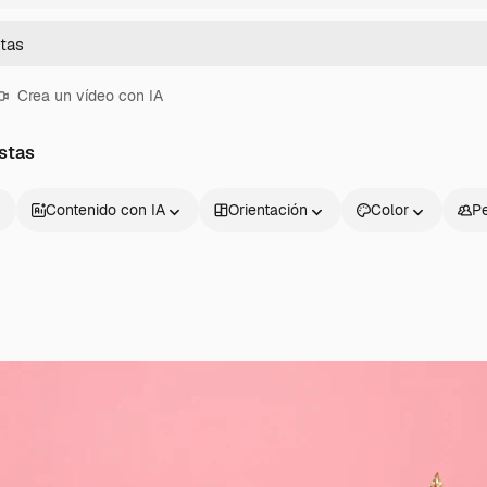
Crea un vídeo con IA
estas
Contenido con IA
Orientación
Color
P
Productos
Información úti