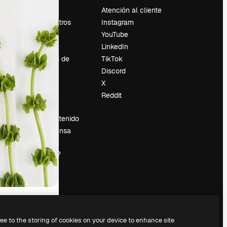
Precios
Atención al cliente
Sobre nosotros
Instagram
Reviews
YouTube
Empleo
LinkedIn
Tendencias de
TikTok
búsqueda
Discord
Blog
X
es
Eventos
Reddit
Slidesgo
Vender contenido
Sala de prensa
¿Buscas
magnific.ai?
ree to the storing of cookies on your device to enhance site