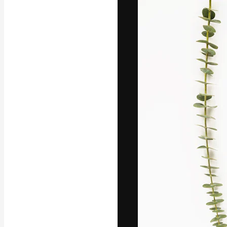
La plataforma cr
trabajo. Más de
entre creativos
estudios.
Español
Copyright © 2010