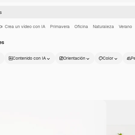
Crea un vídeo con IA
Primavera
Oficina
Naturaleza
Verano
es
Contenido con IA
Orientación
Color
P
Productos
Información úti