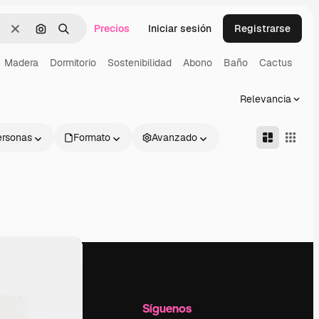
Precios
Iniciar sesión
Registrarse
Borrar
Buscar por imagen
Buscar
Madera
Dormitorio
Sostenibilidad
Abono
Baño
Cactus
Relevancia
ersonas
Formato
Avanzado
l
Empresa
Síguenos