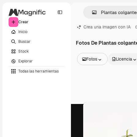
Crear
Crea una imagen con IA
Inicio
Buscar
Fotos De Plantas colgant
Stock
Fotos
Licencia
Explorar
Todas las imágenes
Todas las herramientas
Vectores
Ilustraciones
Fotos
PSD
Plantillas
Mockups
Vídeos
Clips de vídeo
Motion graphics
Plantillas de vídeos
Iconos
Modelos 3D
Fuentes