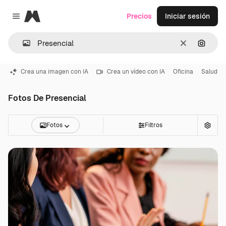
Magnific
Precios
Iniciar sesión
Close menu
Borrar
Buscar
Crea una imagen con IA
Crea un vídeo con IA
Oficina
Salud
Fotos De Presencial
Fotos
Filtros