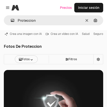
Magnific
Precios
Iniciar sesión
Close menu
Borrar
Buscar
Crea una imagen con IA
Crea un vídeo con IA
Salud
Seguro
Fotos De Proteccion
Fotos
Filtros