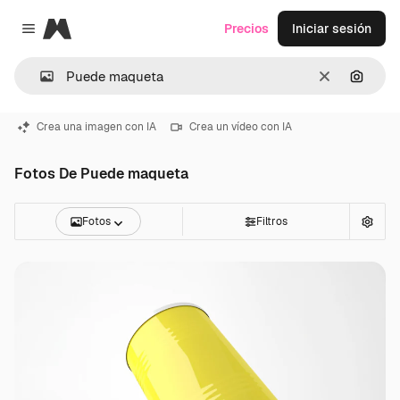
Magnific
Precios
Iniciar sesión
Close menu
Borrar
Buscar
Crea una imagen con IA
Crea un vídeo con IA
Fotos De Puede maqueta
Fotos
Filtros