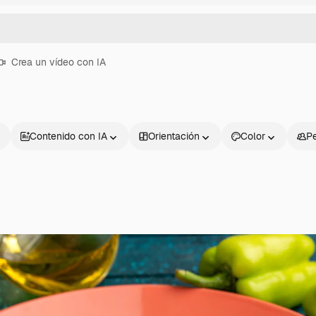
Crea un vídeo con IA
Contenido con IA
Orientación
Color
P
Productos
Información úti