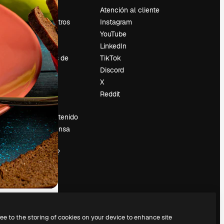
Precios
Atención al cliente
Sobre nosotros
Instagram
Reviews
YouTube
Empleo
LinkedIn
Tendencias de
TikTok
búsqueda
Discord
Blog
X
es
Eventos
Reddit
Slidesgo
Vender contenido
Sala de prensa
¿Buscas
magnific.ai?
ree to the storing of cookies on your device to enhance site