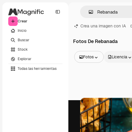
Crear
Crea una imagen con IA
Inicio
Buscar
Fotos De Rebanada
Stock
Fotos
Licencia
Explorar
Todas las imágenes
Todas las herramientas
Vectores
Ilustraciones
Fotos
PSD
Plantillas
Mockups
Vídeos
Clips de vídeo
Motion graphics
Plantillas de vídeos
Iconos
Modelos 3D
Fuentes