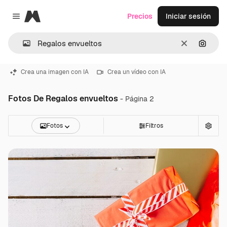
Magnific
Precios
Iniciar sesión
Close menu
Borrar
Buscar
Crea una imagen con IA
Crea un vídeo con IA
Fotos De Regalos envueltos
- Página 2
Fotos
Filtros