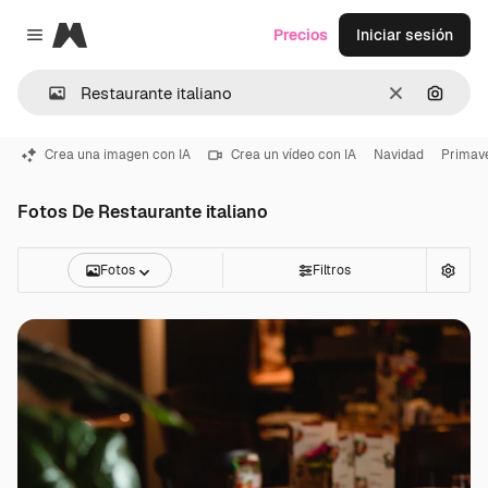
Magnific
Precios
Iniciar sesión
Close menu
Borrar
Buscar
Crea una imagen con IA
Crea un vídeo con IA
Navidad
Primav
Fotos De Restaurante italiano
Fotos
Filtros