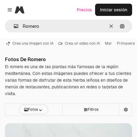
Magnific
Precios
Iniciar sesión
Close menu
Borrar
Buscar
Crea una imagen con IA
Crea un vídeo con IA
Mar
Primavera
Fotos De Romero
El romero es una de las plantas más famosas de la región
mediterránea. Con estas imágenes puedes ofrecer a tus clientes
varias formas de disfrutar de esta hierba leñosa en diseños de
menús de restaurantes, publicaciones en redes o tarjetas de
visita.
Fotos
Filtros