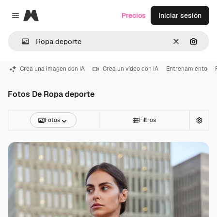
Magnific
Precios
Iniciar sesión
Close menu
Borrar
Buscar
Crea una imagen con IA
Crea un vídeo con IA
Entrenamiento
Fotos De Ropa deporte
Fotos
Filtros