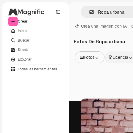
Crear
Crea una imagen con IA
Inicio
Buscar
Fotos De Ropa urbana
Stock
Fotos
Licencia
Explorar
Todas las imágenes
Todas las herramientas
Vectores
Ilustraciones
Fotos
PSD
Plantillas
Mockups
Vídeos
Clips de vídeo
Motion graphics
Plantillas de vídeos
Iconos
Modelos 3D
Fuentes