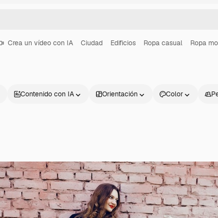
Crea un vídeo con IA
Ciudad
Edificios
Ropa casual
Ropa mo
Contenido con IA
Orientación
Color
P
Productos
Información úti