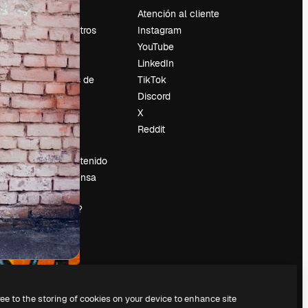
Precios
Atención al cliente
Sobre nosotros
Instagram
Reviews
YouTube
Empleo
LinkedIn
Tendencias de
TikTok
búsqueda
Discord
Blog
X
es
Eventos
Reddit
Slidesgo
Vender contenido
Sala de prensa
¿Buscas
magnific.ai?
ree to the storing of cookies on your device to enhance site