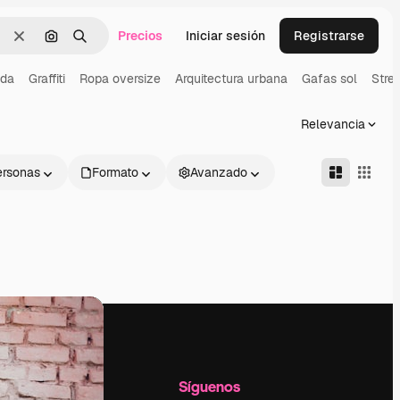
Precios
Iniciar sesión
Registrarse
Borrar
Buscar por imagen
Buscar
da
Graffiti
Ropa oversize
Arquitectura urbana
Gafas sol
Stre
Relevancia
ersonas
Formato
Avanzado
l
Empresa
Síguenos