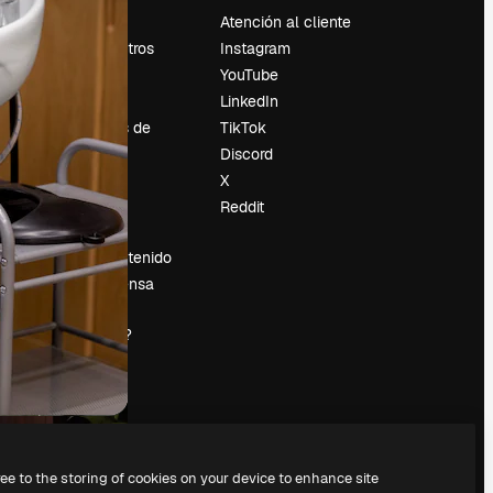
Precios
Atención al cliente
Sobre nosotros
Instagram
Reviews
YouTube
Empleo
LinkedIn
Tendencias de
TikTok
búsqueda
Discord
Blog
X
es
Eventos
Reddit
Slidesgo
Vender contenido
Sala de prensa
¿Buscas
magnific.ai?
ree to the storing of cookies on your device to enhance site