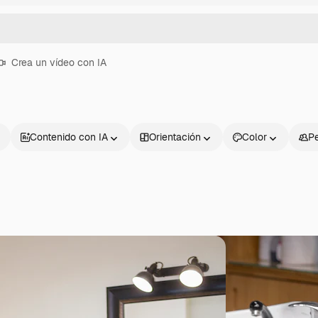
Crea un vídeo con IA
Contenido con IA
Orientación
Color
P
Productos
Información úti