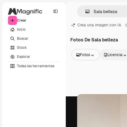
Crear
Crea una imagen con IA
Inicio
Buscar
Fotos De Sala belleza
Stock
Fotos
Licencia
Explorar
Todas las imágenes
Todas las herramientas
Vectores
Ilustraciones
Fotos
PSD
Plantillas
Mockups
Vídeos
Clips de vídeo
Motion graphics
Plantillas de vídeos
Iconos
Modelos 3D
Fuentes