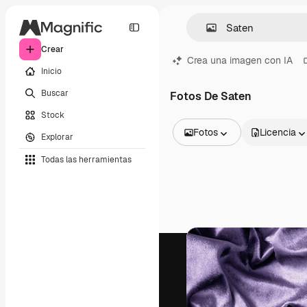
Crear
Crea una imagen con IA
Inicio
Buscar
Fotos De Saten
Stock
Fotos
Licencia
Explorar
Todas las imágenes
Todas las herramientas
Vectores
Ilustraciones
Fotos
PSD
Plantillas
Mockups
Vídeos
Clips de vídeo
Motion graphics
Plantillas de vídeos
Iconos
Modelos 3D
Fuentes