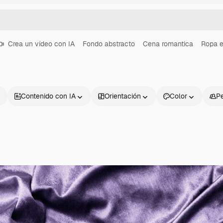
Crea un vídeo con IA
Fondo abstracto
Cena romantica
Ropa e
Contenido con IA
Orientación
Color
P
Productos
Información úti