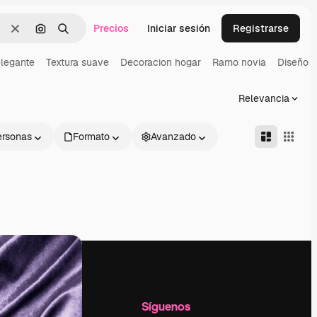
Precios
Iniciar sesión
Registrarse
Borrar
Buscar por imagen
Buscar
legante
Textura suave
Decoracion hogar
Ramo novia
Diseño in
Relevancia
ersonas
Formato
Avanzado
l
Empresa
Síguenos