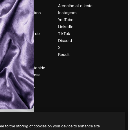
Precios
Atención al cliente
Sobre nosotros
Instagram
Reviews
YouTube
Empleo
LinkedIn
Tendencias de
TikTok
búsqueda
Discord
Blog
X
es
Eventos
Reddit
Slidesgo
Vender contenido
Sala de prensa
¿Buscas
magnific.ai?
ree to the storing of cookies on your device to enhance site