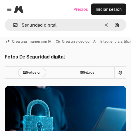
Magnific
Precios
Iniciar sesión
Close menu
Borrar
Buscar
Crea una imagen con IA
Crea un vídeo con IA
Inteligencia artifici
Fotos De Seguridad digital
Fotos
Filtros