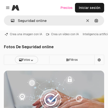
Magnific
Precios
Iniciar sesión
Close menu
Borrar
Buscar
Crea una imagen con IA
Crea un vídeo con IA
Inteligencia artifici
Fotos De Seguridad online
Fotos
Filtros