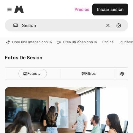
Magnific
Precios
Iniciar sesión
Close menu
Borrar
Buscar
Crea una imagen con IA
Crea un vídeo con IA
Oficina
Educaci
Fotos De Sesion
Fotos
Filtros