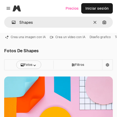
Magnific
Precios
Iniciar sesión
Close menu
Borrar
Buscar
Crea una imagen con IA
Crea un vídeo con IA
Diseño grafico
T
Fotos De Shapes
Fotos
Filtros