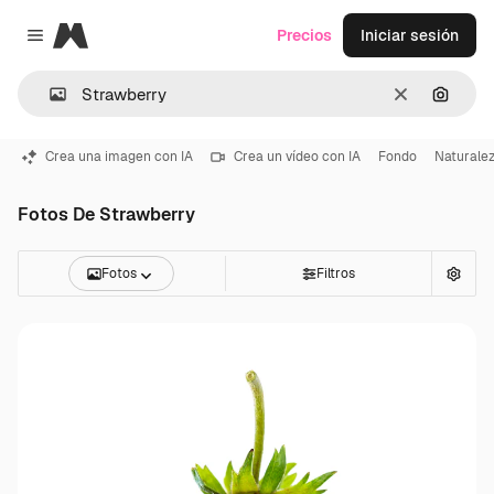
Magnific
Precios
Iniciar sesión
Close menu
Borrar
Buscar
Crea una imagen con IA
Crea un vídeo con IA
Fondo
Naturale
Fotos De Strawberry
Fotos
Filtros