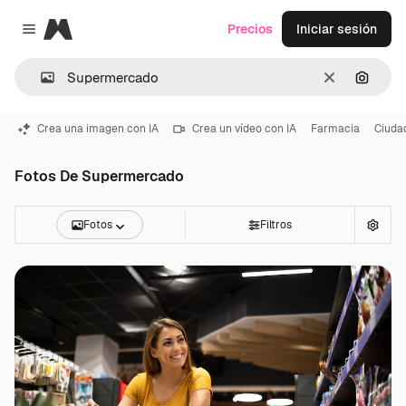
Magnific
Precios
Iniciar sesión
Close menu
Borrar
Buscar
Crea una imagen con IA
Crea un vídeo con IA
Farmacia
Ciuda
Fotos De Supermercado
Fotos
Filtros