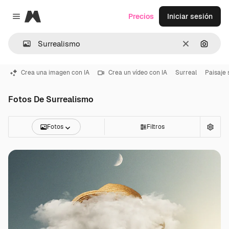
Magnific
Precios
Iniciar sesión
Close menu
Borrar
Buscar
Crea una imagen con IA
Crea un vídeo con IA
Surreal
Paisaje 
Fotos De Surrealismo
Fotos
Filtros