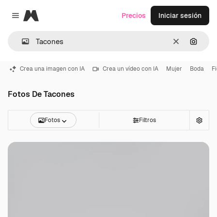
Magnific
Precios
Iniciar sesión
Close menu
Borrar
Buscar
Crea una imagen con IA
Crea un vídeo con IA
Mujer
Boda
F
Fotos De Tacones
Fotos
Filtros