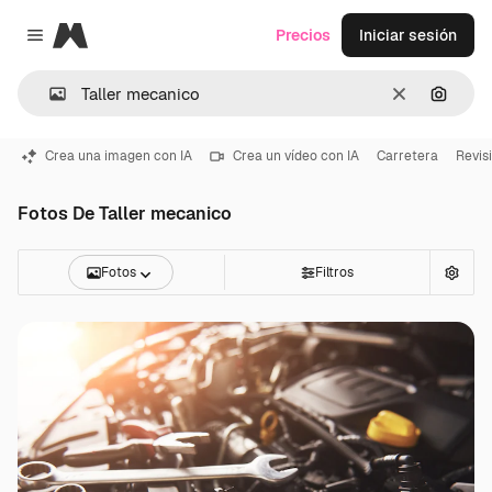
Magnific
Precios
Iniciar sesión
Close menu
Borrar
Buscar
Crea una imagen con IA
Crea un vídeo con IA
Carretera
Revis
Fotos De Taller mecanico
Fotos
Filtros