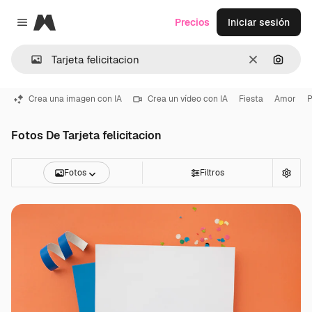
Magnific
Precios
Iniciar sesión
Close menu
Borrar
Buscar
Crea una imagen con IA
Crea un vídeo con IA
Fiesta
Amor
P
Fotos De Tarjeta felicitacion
Fotos
Filtros