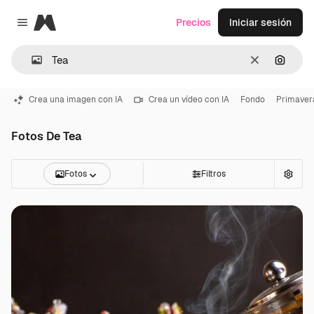
Magnific
Precios
Iniciar sesión
Close menu
Borrar
Buscar
Crea una imagen con IA
Crea un vídeo con IA
Fondo
Primaver
Fotos De Tea
Fotos
Filtros