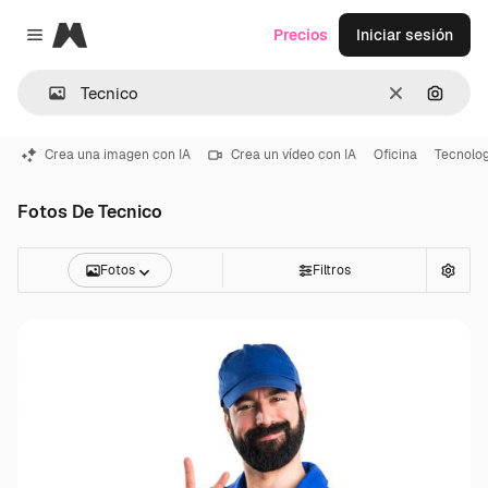
Magnific
Precios
Iniciar sesión
Close menu
Borrar
Buscar
Crea una imagen con IA
Crea un vídeo con IA
Oficina
Tecnolog
Fotos De Tecnico
Fotos
Filtros